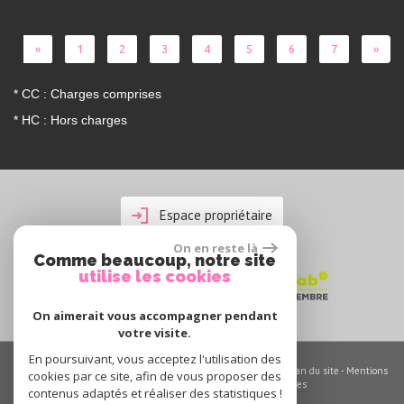
«
1
2
3
4
5
6
7
»
* CC : Charges comprises
* HC : Hors charges
Espace propriétaire
On en reste là
Comme beaucoup, notre site
utilise les cookies
On aimerait vous accompagner pendant
votre visite.
En poursuivant, vous acceptez l'utilisation des
© 2026 | Tous droits réservés | Traduction powered by Google -
Plan du site
-
Mentions
cookies par ce site, afin de vous proposer des
légales
-
Nos honoraires
-
Partenaires
-
Admin
-
Toutes nos annonces
contenus adaptés et réaliser des statistiques !