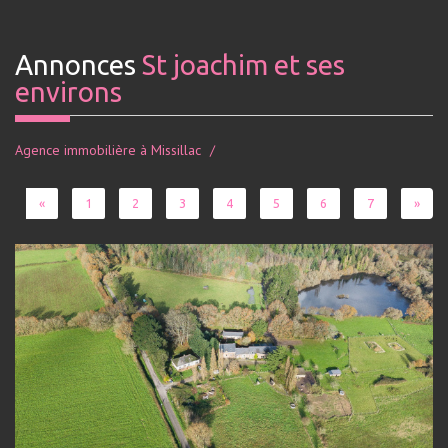
Annonces
St joachim et ses
environs
Agence immobilière à Missillac
«
1
2
3
4
5
6
7
»