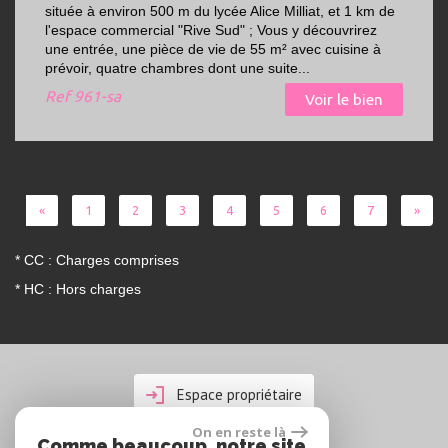
située à environ 500 m du lycée Alice Milliat, et 1 km de
l'espace commercial "Rive Sud" ; Vous y découvrirez
une entrée, une pièce de vie de 55 m² avec cuisine à
prévoir, quatre chambres dont une suite...
Ref
961-sa
Voir le bien
«
1
2
3
4
5
6
7
»
* CC : Charges comprises
* HC : Hors charges
Espace propriétaire
On en reste là
Comme beaucoup, notre site