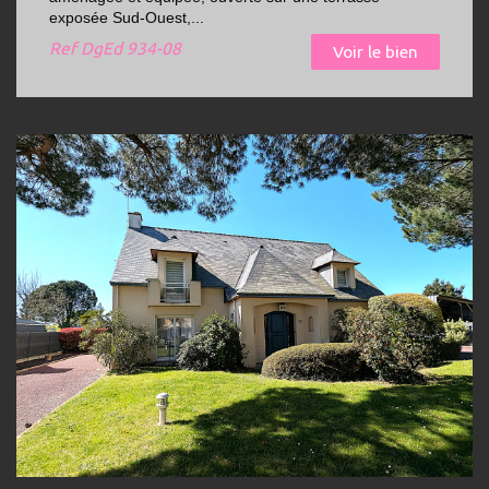
exposée Sud-Ouest,...
Ref
DgEd 934-08
Voir le bien