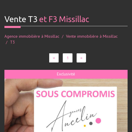
Vente T3
et F3 Missillac
Agence immobilière à Missillac
Vente immobilière à Missillac
T3
«
1
»
Exclusivité