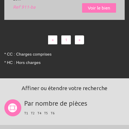
Ref
911-ba
Voir le bien
«
1
»
* CC : Charges comprises
* HC : Hors charges
Affiner ou étendre votre recherche
Par nombre de pièces
T1
T2
T4
T5
T6