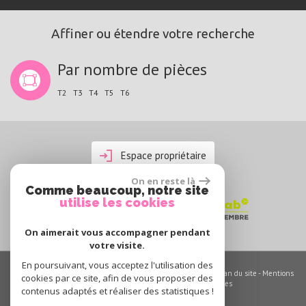
Affiner ou étendre votre recherche
Par nombre de pièces
T2
T3
T4
T5
T6
Espace propriétaire
On en reste là
Comme beaucoup, notre site
utilise les cookies
On aimerait vous accompagner pendant
votre visite.
En poursuivant, vous acceptez l'utilisation des
© 2026 | Tous droits réservés | Traduction powered by Google -
Plan du site
-
Mentions
cookies par ce site, afin de vous proposer des
légales
-
Nos honoraires
-
Partenaires
-
Admin
-
Toutes nos annonces
contenus adaptés et réaliser des statistiques !