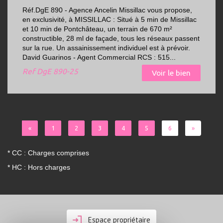
Réf.DgE 890 - Agence Ancelin Missillac vous propose,
en exclusivité, à MISSILLAC : Situé à 5 min de Missillac
et 10 min de Pontchâteau, un terrain de 670 m²
constructible, 28 ml de façade, tous les réseaux passent
sur la rue. Un assainissement individuel est à prévoir.
David Guarinos - Agent Commercial RCS : 515...
Ref
DgE 890-25
Voir le bien
«
1
2
3
4
5
6
»
* CC : Charges comprises
* HC : Hors charges
Espace propriétaire