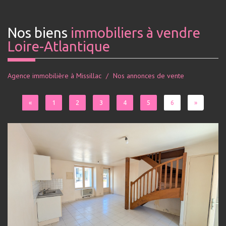
Nos biens
immobiliers à vendre
Loire-Atlantique
Agence immobilière à Missillac
Nos annonces de vente
«
1
2
3
4
5
6
»