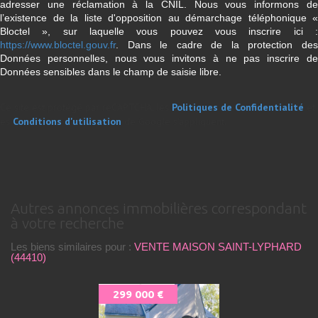
adresser une réclamation à la CNIL. Nous vous informons de
l’existence de la liste d'opposition au démarchage téléphonique «
Bloctel », sur laquelle vous pouvez vous inscrire ici :
https://www.bloctel.gouv.fr
. Dans le cadre de la protection des
Données personnelles, nous vous invitons à ne pas inscrire de
Données sensibles dans le champ de saisie libre.
Ce site est protégé par reCAPTCHA, les
Politiques de Confidentialité
et
es
Conditions d'utilisation
de Google s'appliquent.
autres annonces immobilières correspondant
à votre recherche
Les biens similaires pour :
VENTE MAISON SAINT-LYPHARD
(44410)
299 000 €
32