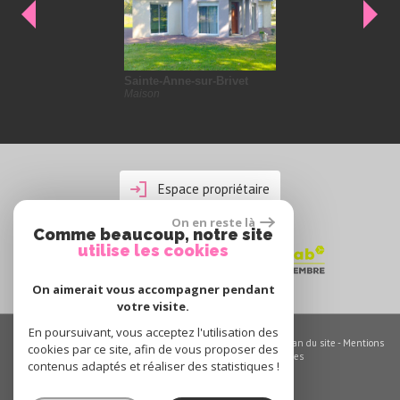
Sainte-Anne-sur-Brivet
Missil
Maison
Maison
Espace propriétaire
On en reste là
Comme beaucoup, notre site
utilise les cookies
On aimerait vous accompagner pendant
votre visite.
En poursuivant, vous acceptez l'utilisation des
© 2026 | Tous droits réservés | Traduction powered by Google -
Plan du site
-
Mentions
cookies par ce site, afin de vous proposer des
légales
-
Nos honoraires
-
Partenaires
-
Admin
-
Toutes nos annonces
contenus adaptés et réaliser des statistiques !