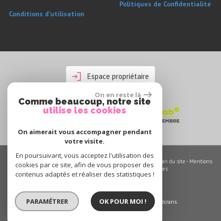
Ce site est protégé par reCAPTCHA, les
Politiques de Confidentialité
et
es
Conditions d'utilisation
de Google s'appliquent.
Espace propriétaire
On en reste là
Comme beaucoup, notre site
utilise les cookies
On aimerait vous accompagner pendant
votre visite.
En poursuivant, vous acceptez l'utilisation des
© 2026 | Tous droits réservés | Traduction powered by Google -
Plan du site
-
Mentions
cookies par ce site, afin de vous proposer des
légales
-
Nos honoraires
-
Partenaires
-
Admin
-
Toutes nos annonces
contenus adaptés et réaliser des statistiques !
Site internet compatible multi-supports,
PARAMÉTRER
OK POUR MOI !
un seul site adaptable à tous les types d'écrans.