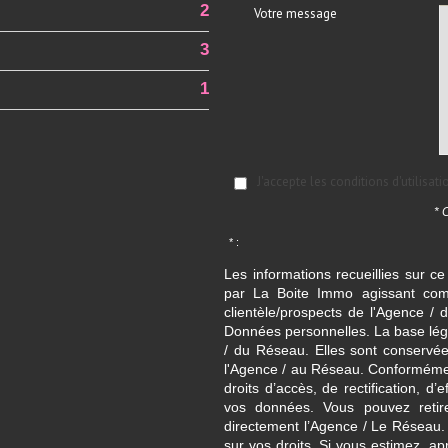
2
Votre message
3
1
J'accepte les conditions d'utilisat
* 
* :
Les informations recueillies sur ce
par La Boite Immo agissant comm
clientèle/prospects de l'Agence 
Données personnelles. La base légal
/ du Réseau. Elles sont conservé
l'Agence / au Réseau. Conformément
droits d’accès, de rectification, d’
vos données. Vous pouvez retir
directement l’Agence / Le Réseau.
sur vos droits. Si vous estimez, ap