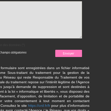
ion des données (*)
Champs obligatoires
Envoyer
 formulaire sont enregistrées dans un fichier informatisé
e Sous-traitant du traitement pour la gestion de la
/ du Réseau qui reste Responsable du Traitement de vos
e du traitement repose sur l'intérêt légitime de l'Agence
es jusqu'à demande de suppression et sont destinées à
 à la loi « informatique et libertés », vous disposez des
effacement, d’opposition, de limitation et de portabilité de
er votre consentement à tout moment en contactant
 Consultez le site
https://cnil.fr/fr
pour plus d’informations
rès avoir contacté l'Agence / le Réseau, que vos droits «