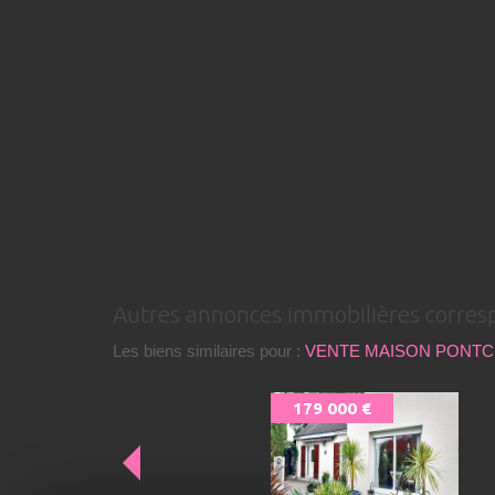
autres annonces immobilières corres
Les biens similaires pour :
VENTE MAISON PONTCH
179 000 €