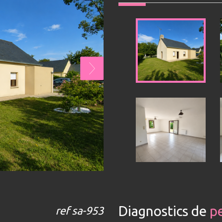
diagnostics de
p
ref sa-953