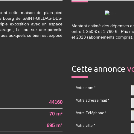
nt cette maison de plain-pied
s le bourg de SAINT-GILDAS-DES-
riple exposition avec un espace
Montant estimé des dépenses an
arage ; Le tout sur une parcelle
entre 1 250 € et 1 760 € . Prix 
sques auxquels ce bien est exposé
et 2023 (abonnements compris).
cette annonce
v
Votre nom *
Votre adresse mail *
44160
Votre Téléphone *
70 m²
695 m²
Votre ville *