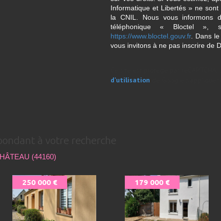
Informatique et Libertés » ne son
la CNIL. Nous vous informons de
téléphonique « Bloctel », 
https://www.bloctel.gouv.fr
. Dans le
vous invitons à ne pas inscrire de 
Ce site est protégé par reCAPTCHA, 
d'utilisation
de Google s'appliquent
pondant à votre recherche
ÂTEAU (44160)
250 000 €
179 000 €