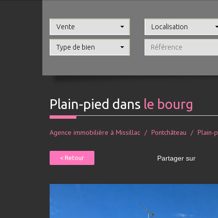
Vente
Localisation
Type de bien
plain-pied dans
le bourg
Agence immobilière à Missillac
Pontchâteau
Plain-
< Retour
Partager sur