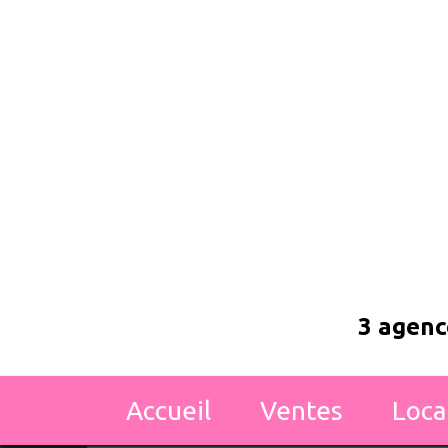
3 agence
accueil
ventes
loc