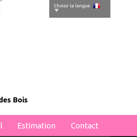
Choisir la langue
 des Bois
l
estimation
contact