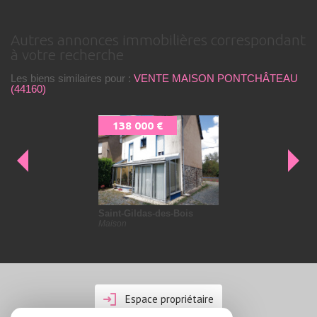
autres annonces immobilières correspondant
à votre recherche
Les biens similaires pour :
VENTE MAISON PONTCHÂTEAU
(44160)
138 000 €
Saint-Gildas-des-Bois
Maison
Espace propriétaire