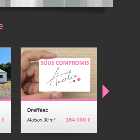
e
Béganne
Appartement 100 m²
 €
169 000 €